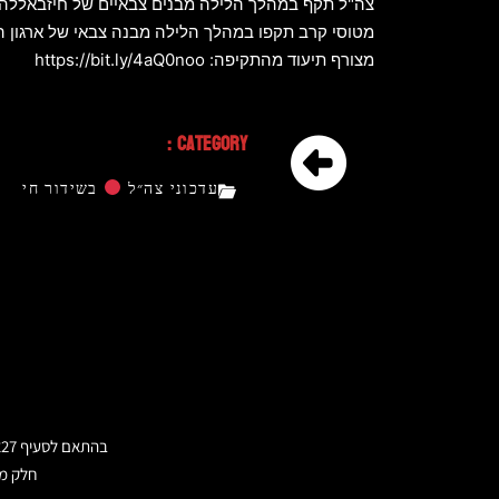
צה"ל תקף במהלך הלילה מבנים צבאיים של חיזבאללה 
מטוסי קרב תקפו במהלך הלילה מבנה צבאי של ארגון הט
מצורף תיעוד מהתקיפה: https://bit.ly/4aQ0noo
Category :
עדכוני צה״ל
בשידור חי
בהתאם לסעיף 27א לחוק זכויות היוצרים הישראלי ועקרון השימוש ההוגן בחוק זכויות היוצרים של ארצות הברית משנת 1976,
חלק מה