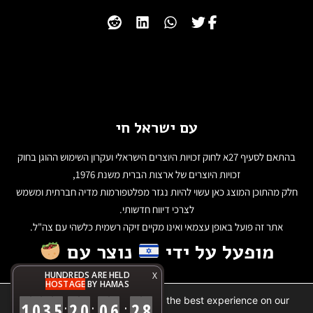
עם ישראל חי
בהתאם לסעיף 27א לחוק זכויות היוצרים הישראלי ועקרון השימוש ההוגן בחוק
זכויות היוצרים של ארצות הברית משנת 1976,
חלק מהתוכן המוצג כאן עשוי להיות נגזר מפלטפורמות מדיה חברתית ומשמש
לצרכי דיווח חדשותי.
אתר זה פועל באופן עצמאי ואינו מקיים זיקה רשמית כלשהי עם צה"ל.
מופעל על ידי
נוצר עם
HUNDREDS ARE HELD
X
HOSTAGE
BY HAMAS
We are using cookies to give you the best experience on our
1
0
3
5
2
0
0
6
2
8
:
:
:
website.