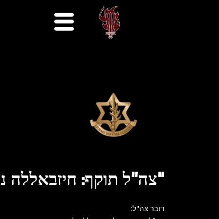
"צה"ל תוקף: חיזבאללה נפ
דובר צה"ל: