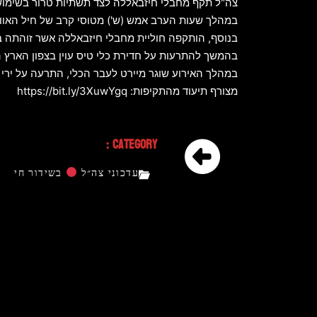
צה"ל תקף מחבלי חיזבאללה לצד תשתיות טרור בשימוש
במהלך שעות הערב אמש (ש') מטוסי קרב של חיל האווי
בנוסף, הותקפה חוליית מחבלי חיזבאללה אשר זוהתה במרח
בהמשך להתרעות על חדירת כלי טיס עוין בצפון הארץ ה
במהלך האירוע שוגר מיירט לעבר הכלי, התרעה על ירי 
מצורף תיעוד מהתקיפות: https://bit.ly/3XuwYgq
Category :
עדכוני צה״ל
בשידור חי