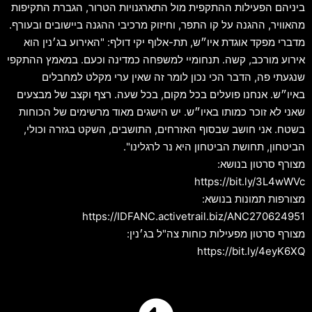
ביניהם הפעילות ההתקפית מול התארגנויות הטרור, הגברת התקיפות
מהאוויר, ההגנה על קו התפר, וחיזוק מרכיבי ההגנה ביישובים ובעורף.
מדברי מפקד אוגדת איו״ש, תת-אלוף יקי דולף: "האירוע בג׳נין הוא
אירוע מורכב, קשה. תנחומיי למשפחה כמדינה וכעם. במאמץ ההתקפי
שנגעתי פה, הדבר הכי נכון לומר זה שאין ערי מקלט למחבלים
באיו״ש. אנחנו פועלים בכל מקום, בכל שעה. רצף וקצב של מבצעים
שאני לא זוכר כמותו באיו״ש. יש הישגים מאוד מרשימים של הכוחות
בשטח. אני חושב שבסוף האזרחים, התושבים, השקט בגזרה וכולי,
הביטחון, תחושת הביטחון היא נר לרגלינו".
מצורף סרטון בנושא:
https://bit.ly/3L4wWVc
מצורפות תמונות בנושא:
https://IDFANC.activetrail.biz/ANC270624951
מצורף סרטון מפעילות כוחות צה"ל בג׳נין:
https://bit.ly/4eyK6XQ