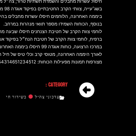
חיסול עשרות מחבלים והשמדת תשתיות טרור; צה״ל ממ
בשג׳עייה, צוותי הקרב החטיבתיים בפיקוד אוגדה 98 ממשיכים בלחימה במרחב מעל ומתחת לקרקע במקביל.
ביממה האחרונה, הלוחמים חיסלו עשרות מחבלים בהיתקלו
בנוסף, הכוחות השמידו מספר תוואי מנהרות במרחב.
לוחמי צוות הקרב של חטיבת הצנחנים חיסלו שבעה מחבלים בקרבות פנים אל פנים, ולוח
ברפיח, לוחמי צוות הקרב של חטיבת הנח״ל בפיקוד אוגדה 162 חיסלו באמצעות רחפן מספר מחבלים חמושים שהיוו איום על כוחותי
במרכז הרצועה, כוחות אוגדה 99 חיסלו ביממה האחרונה מספר מחבלים והשמידו תשתיות טרור בתקיפות כלי טיס של חיל האוויר.
לאורך היממה האחרונה, מטוסי קרב וכלי טיס של חיל האוויר חיסלו עשרות מ
מצורפות תמונות מפעילות הכוחות: https://IDFANC.activetrail.biz/anc040720246854314651234512
Category :
עדכוני צה״ל
בשידור חי