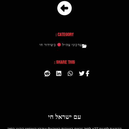
Category :
עדכוני צה״ל
בשידור חי
Share This :
עם ישראל חי
בהתאם לסעיף 27א לחוק זכויות היוצרים הישראלי ועקרון השימוש ההוגן בחוק