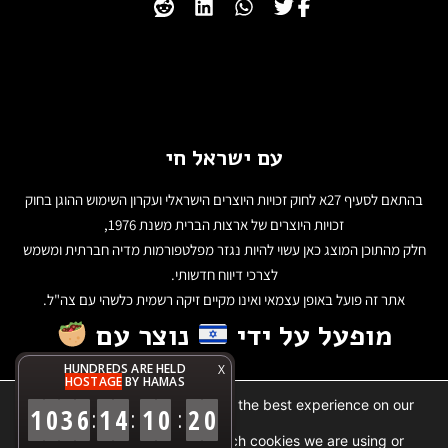
עם ישראל חי
בהתאם לסעיף 27א לחוק זכויות היוצרים הישראלי ועקרון השימוש ההוגן בחוק
זכויות היוצרים של ארצות הברית משנת 1976,
חלק מהתוכן המוצג כאן עשוי להיות נגזר מפלטפורמות מדיה חברתית ומשמש
לצרכי דיווח חדשותי.
אתר זה פועל באופן עצמאי ואינו מקיים זיקה רשמית כלשהי עם צה"ל.
מופעל על ידי
נוצר עם
HUNDREDS ARE HELD
X
HOSTAGE
BY HAMAS
We are using cookies to give you the best experience on our
1
0
3
6
1
4
1
0
2
0
:
:
:
website.
You can find out more about which cookies we are using or