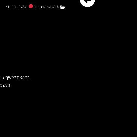
עדכוני צה״ל
בשידור חי
בהתאם לסעיף 27א לחוק זכויות היוצרים הישראלי ועקרון השימוש ההוגן בחוק זכויות היוצרים של ארצות הברית משנת 1976,
חלק מה