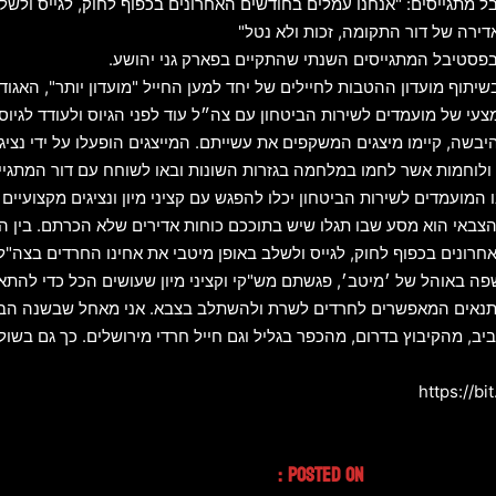
 מתגייסים: "אנחנו עמלים בחודשים האחרונים בכפוף לחוק, לגייס ולשל
דירה של דור התקומה, זכות ולא נטל"
 בפסטיבל המתגייסים השנתי שהתקיים בפארק גני יהושע.
תוף מועדון ההטבות לחיילים של יחד למען החייל "מועדון יותר", האגודה למ
 של מועמדים לשירות הביטחון עם צה״ל עוד לפני הגיוס ולעודד לגיוס 
בשה, קיימו מיצגים המשקפים את עשייתם. המייצגים הופעלו על ידי נצי
מים ולוחמות אשר לחמו במלחמה בגזרות השונות ובאו לשוחח עם דור המתגי
המועמדים לשירות הביטחון יכלו להפגש עם קציני מיון ונציגים מקצועיים
הצבאי הוא מסע שבו תגלו שיש בתוככם כוחות אדירים שלא הכרתם. בין ה
חרונים בכפוף לחוק, לגייס ולשלב באופן מיטבי את אחינו החרדים בצה"ל
שפה באוהל של ׳מיטב׳, פגשתם מש"קי וקציני מיון שעושים הכל כדי להתא
ם ותנאים המאפשרים לחרדים לשרת ולהשתלב בצבא. אני מאחל שבשנה הבא
 מהקיבוץ בדרום, מהכפר בגליל וגם חייל חרדי מירושלים. כך גם בשולחנו
Posted On :