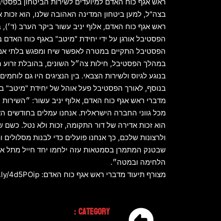
ראש אגף כוח האדם למיועדים לשירות הביטחון בפסטיבל
בצה"ל, למען ביטחון המדינה האהובה שלנו, הוא זכות א
ראש אגף כוח האדם, אלוף יניב עשור ביקר הערב (ד׳),
הפסטיבל אורגן על ידי יחידת "מיטב" באגף כוח האדם בשי
הפסטיבל התקיים במטרה לאפשר שיח ומפגש בלתי אמצעי
במהלך הפסטיבל, חילות צה״ל השונים, בהובלת זרוע הי
בנוגע לגיוס ולשירות הצבאי. בין הנציגים היו גם לוח
בנוסף, לאורך הפסטיבל פעל אוהל של יחידת "מיטב" בו 
מדברי ראש אגף כוח האדם, אלוף יניב עשור: ״השירות 
מכל גווני החברה הישראלית. אנחנו עמלים בחודשים הא
הוא זכות אדירה של דור התקומה, זכות ולא נטל. כשם 
ולרצונות שלכם, כך אנחנו פועלים כדי לבנות מסלולי
שבטנק המתמרן בסמטאות עזה ילחמו יחד חייל מתל אביב,
הלחימה ובמטה״.
מצורף תיעוד מדברי ראש אגף כוח האדם: https://bit.ly/4d5POip
Category :