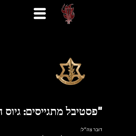
"פסטיבל מתגייסים: גיוס 
דובר צה״ל: