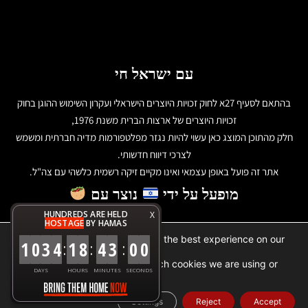
עם ישראל חי
בהתאם לסעיף 27א לחוק זכויות היוצרים הישראלי ועקרון השימוש ההוגן בחוק
זכויות היוצרים של ארצות הברית משנת 1976,
חלק מהתוכן המוצג כאן עשוי להיות נגזר מפלטפורמות מדיה חברתית ומשמש
לצרכי דיווח חדשותי.
אתר זה פועל באופן עצמאי ואינו מקיים זיקה רשמית כלשהי עם צה"ל.
מופעל על ידי
נוצר עם
HUNDREDS ARE HELD
X
HOSTAGE
BY HAMAS
We are using cookies to give you the best experience on our
1
0
3
4
1
8
4
3
0
0
:
:
:
website.
You can find out more about which cookies we are using or
DAYS
HOURS
MINUTES
SECONDS
.
settings
switch them off in
Settings
Reject
Accept