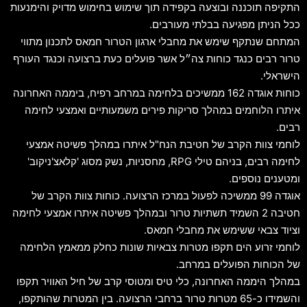
התקיפה תוכננה ובוצעה בקפידה תוך שימוש בחימוש מדויק והימנעות
ככל הניתן מפגיעה בבלתי מעורבים.
המתחם שנתקף שימש את מחבלי ארגון הטרור חמאס לתכנון מתווי
טרור רבים כנגד כוחות צה״ל אשר פועלים כעת ברצועה וכנגד העורף
הישראלי.
כוחות אוגדה 162 ממשיכים בלחימה במרחב רפיח, ביממה האחרונה
איתרו הלוחמים במהלך סריקות פירים משמעותיים ואמצעי לחימה
רבים.
לוחמי צוות הקרב של חטיבת הנח"ל איתרו במהלך פשיטה אמצעי
לחימה רבים, בניהם טילי RPG, מחסניות, נשק מסוג 'קלאצ'ניקוב'
ומטענים נוספים.
אוגדה 99 ממשיכה לפעול במרכז הרצועה. כוחות צוות הקרב של
חטיבה 2 השמיד תשתיות טרור ובמהלך פשיטה איתרו אמצעי לחימה
וציוד צבאי ששימש את מחבלי חמאס.
לוחמי זרוע הים תקפו מטרות צבאיות שונות כחלק ממאמץ הלחימה
של הכוחות הפועלים במרחב.
במהלך היממה האחרונה, כלי טיס ומטוסי קרב של חיל האוויר תקפו
והשמידו כ-65 מטרות טרור ברחבי הרצועה. בין המטרות שהותקפו,