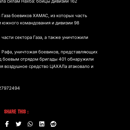
ла силам Нахба: бойцы дивизии 162
 Газа боевиков ХАМАС, из которых часть
м южного командования и дивизии 98
части сектора Газа, а также уничтожили
 Рафа, уничтожая боевиков, представляющих
од боевым отрядом бригады 401 обнаружили
я воздушное средство ЦАХАЛа атаковало и
427972494
Share This :