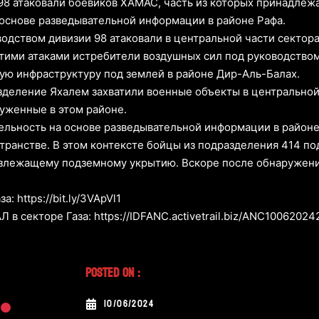
8 атаковали боевиков ХАМАС, часть из которых принадлежа
основе разведывательной информации в районе Рафа.
одством дивизии 98 атаковали в центральной части сектора
тими атаками истребители воздушных сил под руководство
ую инфраструктуру под землей в районе Дир-Аль-Балах.
зделение Яхалем захватили военные объекты в центральной 
уженные в этом районе.
ельность на основе разведывательной информации в районе
странстве. В этом контексте бойцы из подразделения 414 п
злежащему подземному укрытию. Вскоре после обнаружени
 https://bit.ly/3VApVl1
в секторе Газа: https://IDFANC.activetrail.biz/ANC1006202
Posted On :
10/06/2024