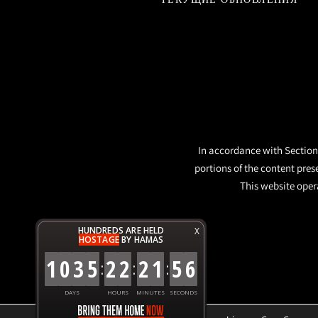
In accordance with Section 
portions of the content pres
This website opera
HUNDREDS ARE HELD
X
HOSTAGE
BY HAMAS
1
0
3
5
2
2
2
1
5
6
:
:
:
DAYS
HOURS
MINUTES
SECONDS