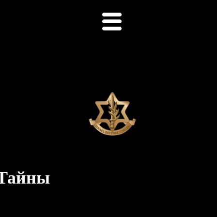
 Тайны