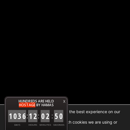
HUNDREDS ARE HELD
X
HOSTAGE
BY HAMAS
We are using cookies to give you the best experience on our
1
0
3
6
1
2
0
2
5
1
:
:
:
website.
You can find out more about which cookies we are using or
DAYS
HOURS
MINUTES
SECONDS
.
settings
switch them off in