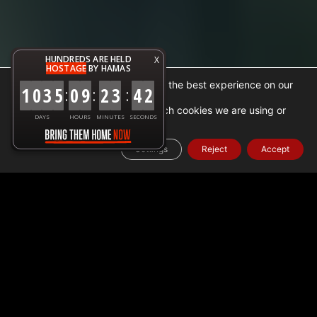
HUNDREDS ARE HELD
X
HOSTAGE
BY HAMAS
We are using cookies to give you the best experience on our
1
0
3
5
0
9
2
3
4
3
:
:
:
website.
You can find out more about which cookies we are using or
DAYS
HOURS
MINUTES
SECONDS
.
settings
switch them off in
Settings
Reject
Accept
Home
➜
עובדה
➜
נתוני סיוע הומניטרי בעזה
➜
סיוע אנושי ומאמצי
רווחה בעזה: 6 במרץ 2024
מאמצי סיוע הומניטרי בעזה:
התפתחויות האחרונות
אתמול (5 במרץ) נבדקו והועברו 164 משאיות הנושאות סיוע הומניטרי