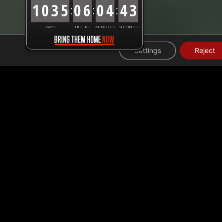
1
0
3
5
0
6
0
4
4
4
:
:
:
DAYS
HOURS
MINUTES
SECONDS
Settings
Reject
ביום זה, 4 טנקרים של גז בישול, חיוניים לפעולת תשתיות קריטיות בעזה, נכנסו בהצלחה לאזור. בנוסף, 7 אזרחים זרים הצליחו לצאת מרצועת עזה אתמול (8 בפברואר) ועוד 7 אזרחים