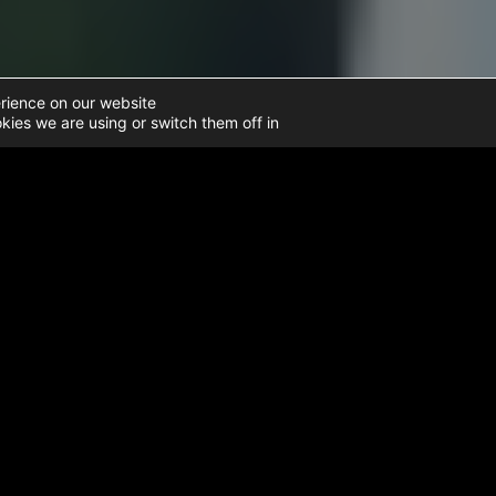
rience on our website.
ies we are using or switch them off in
Home
➜
עובדה
➜
נתוני סיוע הומניטרי בעזה
➜
סיוע ישראלי 
עדכון על מאמצי סיוע 
107 משאיות נושאות סיוע הומניטרי נבדקו והועברו לרצועת עזה אתמול (8 בפברואר) דרך מעבר רפיח. מתוכן, 46 משאיות יועדו לספקי מזון.
כניסת גז בישול ואזרחים זרים
זרים מתוכננים לצאת היום (9 בפברואר).
שיפורים באספקת המים