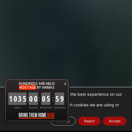
HUNDREDS ARE HELD
X
HOSTAGE
BY HAMAS
We are using cookies to give you the best experience on our
1
0
3
5
0
0
0
6
0
0
:
:
:
website.
You can find out more about which cookies we are using or
DAYS
HOURS
MINUTES
SECONDS
.
settings
switch them off in
Settings
Reject
Accept