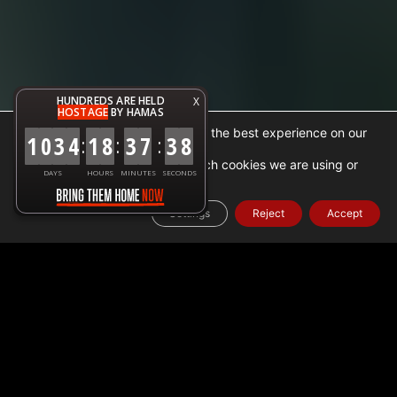
HUNDREDS ARE HELD
X
HOSTAGE
BY HAMAS
We are using cookies to give you the best experience on our
1
0
3
4
1
8
3
7
3
9
:
:
:
website.
You can find out more about which cookies we are using or
DAYS
HOURS
MINUTES
SECONDS
.
settings
switch them off in
Settings
Reject
Accept
Home
➜
עובדה
➜
נתוני סיוע הומניטרי בעזה
➜
סיוע ישראלי
ומאמצי הומניטריים בעזה: 15 במרץ 2024