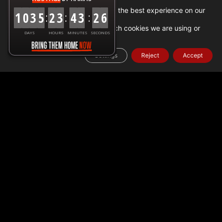
We are using cookies to give you the best experience on our
1
0
3
5
2
3
4
3
2
7
:
:
:
website.
You can find out more about which cookies we are using or
DAYS
HOURS
MINUTES
SECONDS
.
settings
switch them off in
Settings
Reject
Accept
Home
➜
עובדה
➜
נתוני סיוע הומניטרי בעזה
➜
ישראל סיוע
ומאמצים הומניטריים בעזה: 17 אפריל 2024
עדכוני סיוע הומניטרי לעזה
(17 באפריל 2023)
אספקת משאיות סיוע
נכון אתמול, 16 באפריל, 376 משאיות סיוע נבדקו הועברו לרצועת
עזה. מתוך אלו, 215 משאיות חולקו בתוך עזה, כאשר 150 מהן הכילו