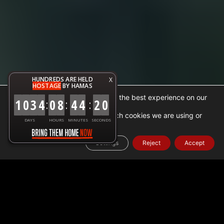
HUNDREDS ARE HELD
X
HOSTAGE
BY HAMAS
We are using cookies to give you the best experience on our
1
0
3
4
0
8
4
4
2
1
:
:
:
website.
You can find out more about which cookies we are using or
DAYS
HOURS
MINUTES
SECONDS
.
settings
switch them off in
Settings
Reject
Accept
Home
➜
עובדה
➜
נתוני סיוע הומניטרי בעזה
➜
סיוע ישראלי
ומאמצים הומניטריים בעזה: 19 באפריל 2024
עדכון סיוע הומניטרי: 18-19