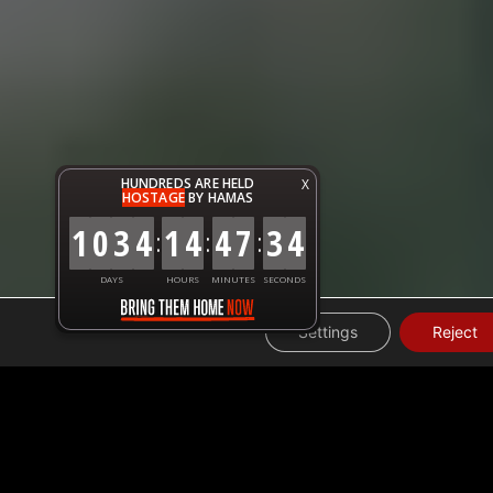
HUNDREDS ARE HELD
X
HOSTAGE
BY HAMAS
1
0
3
4
1
4
4
7
3
5
:
:
:
DAYS
HOURS
MINUTES
SECONDS
Settings
Reject