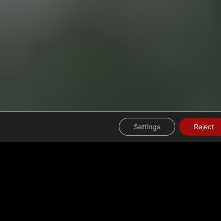
HUNDREDS ARE HELD
X
HOSTAGE
BY HAMAS
1
0
3
5
0
6
5
2
3
2
:
:
:
DAYS
HOURS
MINUTES
SECONDS
Settings
Reject