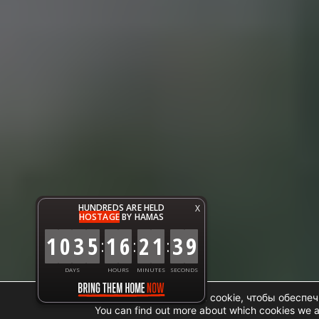
HUNDREDS ARE HELD
X
HOSTAGE
BY HAMAS
1
0
3
5
1
6
2
1
4
0
:
:
:
DAYS
HOURS
MINUTES
SECONDS
Мы используем файлы cookie, чтобы обеспеч
You can find out more about which cookies we a