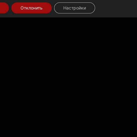
Отклонить
Настройки
враля 2024 года
ОМОЩИ:
ЩЬЮ
афи вчера (22 февраля).
 ГАЗУ
для работы жизненно важной инфраструктуры