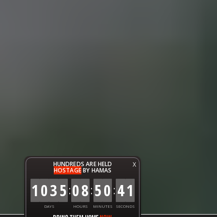
HUNDREDS ARE HELD
X
HOSTAGE
BY HAMAS
1
0
3
5
0
8
5
0
4
2
:
:
:
DAYS
HOURS
MINUTES
SECONDS