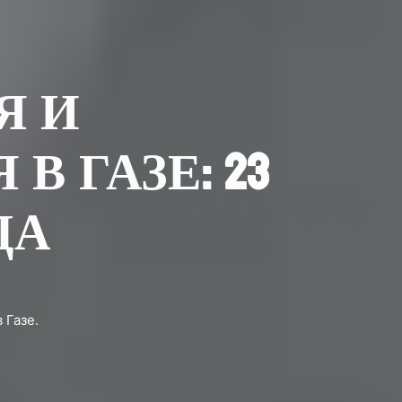
Я И
 ГАЗЕ: 23
ДА
 Газе.