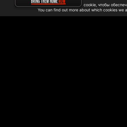
Мы используем файлы cookie, чтобы обеспеч
You can find out more about which cookies we a
Home
➜
Данные о гуманитарной помощи ГА
ОБНОВЛЕНИЯ П
ФЕВРАЛЬ 2023
ПРОВЕРКА И ПЕРЕ
25 грузовиков с гуманитарной помощью были
ПОСТАВКА ГАЗА ДЛ
Вчера (22 февраля) в сектор Газа вошли 4 
в Газе.