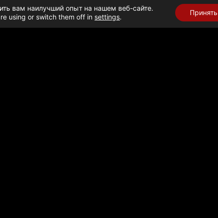
ить вам наилучший опыт на нашем веб-сайте.
Принять
re using or switch them off in
settings
.
ЗА
➜
Помощь Израиля и гуманитарные усилия в Газе: 23 фе
О ГУМАНИТАРНОЙ П
ДАЧА ГРУЗОВИКОВ С ПОМО
 проверены в Ницане и переданы в сектор Газа через КПП Р
Я ПРИГОТОВЛЕНИЯ ПИЩИ В
танкера с газом для приготовления пищи, предназначенные 