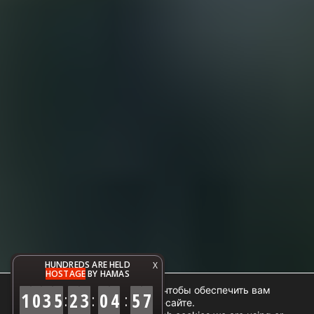
HUNDREDS ARE HELD
X
HOSTAGE
BY HAMAS
Мы используем файлы cookie, чтобы обеспечить вам
1
0
3
5
2
3
0
4
5
8
:
:
:
наилучший опыт на нашем веб-сайте.