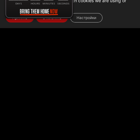
You can find out more about which cookies we are using or
DAYS
HOURS
MINUTES
SECONDS
switch them off in
settings
.
Принять
Отклонить
Настройки
Home
➜
Данные о гуманитарной помощи ГАЗА
➜
Помощь Израиля и гуманитарные усилия в Газе: 26
декабря 2023 года
ПЕРЕВОД
ГУМАНИТАРНОЙ
ПОМОЩИ В ГАЗУ (25
ДЕКАБРЯ)
218 грузовиков с гуманитарной помощью для жителей
Газы были проверены и переданы в сектор Газа вчера (25
декабря). 142 грузовика были проверены на переходе