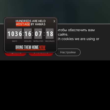
HUNDREDS ARE HELD
X
HOSTAGE
BY HAMAS
Мы используем файлы cookie, чтобы обеспечить вам
1
0
3
6
1
6
0
7
1
8
:
:
:
наилучший опыт на нашем веб-сайте.
You can find out more about which cookies we are using or
DAYS
HOURS
MINUTES
SECONDS
switch them off in
settings
.
Принять
Отклонить
Настройки
Home
➜
Данные о гуманитарной помощи ГАЗА
➜
Помощь Израиля и гуманитарные усилия в Газе: 28 мая
2024 года
ПЕРЕВОД
ГУМАНИТАРНОЙ
ПОМОЩИ В ГАЗУ