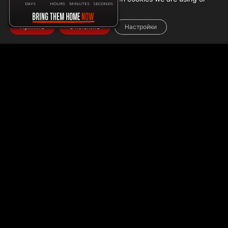
DAYS
HOURS
MINUTES
SECONDS
switch them off in
settings
.
Принять
Отклонить
Настройки
Home
➜
Данные о гуманитарной помощи ГАЗА
➜
Помощь Израиля и гуманитарные усилия в Газе: 30
апреля 2024 года
ОБЗОР РАСПРЕДЕЛЕНИЯ
ПОМОЩИ В ГАЗЕ
29 апреля 273 грузовика были распределены по Газе, из
которых 160 содержали продукты питания. Кроме того,
была предоставлена воздушная поддержка с 94
поддонами, содержащими десятки тысяч пакетов
гуманитарной помощи, сброшенных с воздуха на север
Газы.