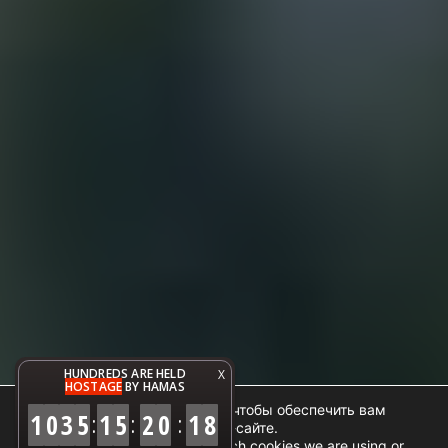
HUNDREDS ARE HELD
X
HOSTAGE
BY HAMAS
Мы используем файлы cookie, чтобы обеспечить вам
1
0
3
5
1
5
2
0
1
9
:
:
:
наилучший опыт на нашем веб-сайте.
You can find out more about which cookies we are using or