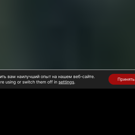
ить вам наилучший опыт на нашем веб-сайте.
Принять
re using or switch them off in
settings
.
ЗА
➜
Помощь Израиля и гуманитарные усилия в Газе: 31 янв
ГИСТИКЕ ПОМОЩИ В ГАЗЕ 
о в сектор Газа 197 грузовиков. Из них 39 грузовиков были