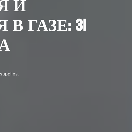
Я И
 ГАЗЕ: 31
ДА
upplies.