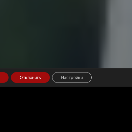
Отклонить
Настройки
аря 2024 года
— 30 ЯНВАРЯ
 проверены на переходе Нициана и затем