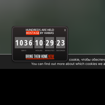
HUNDREDS ARE HELD
X
HOSTAGE
BY HAMAS
1
0
3
6
1
0
2
9
2
4
:
:
:
DAYS
HOURS
MINUTES
SECONDS
Мы используем файлы cookie, чтобы обеспеч
You can find out more about which cookies we a
Home
➜
Данные о гуманитарной помощи ГА
ОБНОВЛЕНИЕ ПО ЛО
Вчера (30 января) было проверено и передан