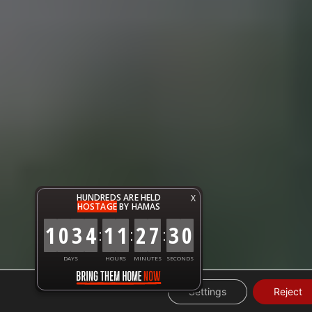
HUNDREDS ARE HELD
X
HOSTAGE
BY HAMAS
1
0
3
4
1
1
2
7
3
1
:
:
:
DAYS
HOURS
MINUTES
SECONDS
Settings
Reject